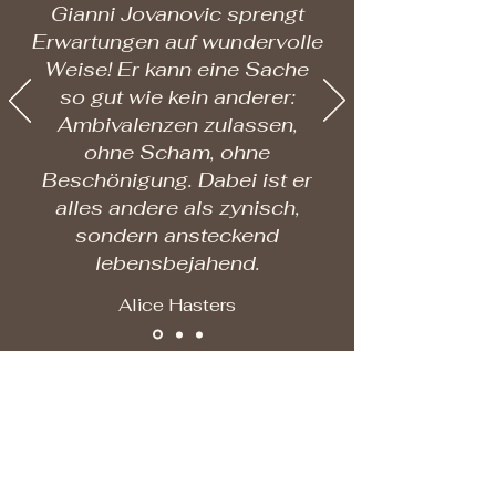
Gianni Jovanovic sprengt
Erwartungen auf wundervolle
Weise! Er kann eine Sache
so gut wie kein anderer:
Ambivalenzen zulassen,
ohne Scham, ohne
Beschönigung. Dabei ist er
alles andere als zynisch,
sondern ansteckend
lebensbejahend.
Alice Hasters
#KleineMehrheiten