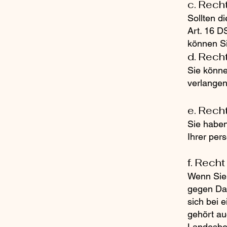
c. Rech
Sollten d
Art. 16 D
können Si
d. Rech
Sie könn
verlangen
e. Rech
Sie haben
Ihrer per
f. Rech
Wenn Sie 
gegen Dat
sich bei 
gehört au
Landesbea