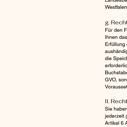
Westfale
g. Rech
Für den F
Ihnen das
Erfüllung 
aushändig
die Speic
erforderli
Buchstabe
GVO, sond
Vorausset
II. Rec
Sie haben
jederzeit
Artikel 6