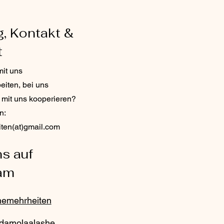
, Kontakt &
t
it uns
iten, bei uns
r mit uns kooperieren?
n:
ten(at)gmail.com
ns auf
ram
nemehrheiten
damolaalashe