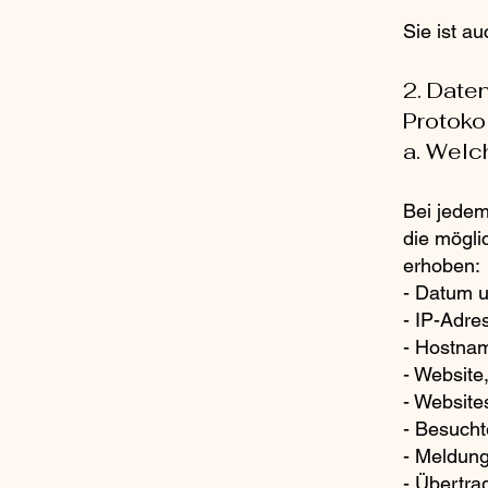
Sie ist a
2. Daten
Protoko
a. Welc
Bei jedem
die mögli
erhoben:
- Datum u
- IP-Adre
- Hostna
- Website
- Website
- Besucht
- Meldung
- Übertr