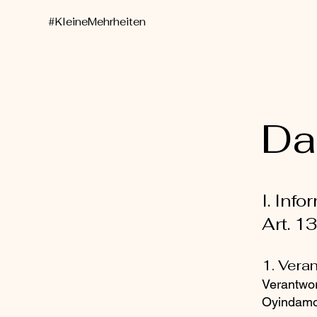
#KleineMehrheiten
Da
I. Inf
Art. 
1. Vera
Verantwort
Oyindamol