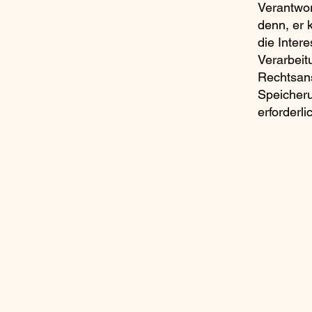
Verantwor
denn, er 
die Inter
Verarbeit
Rechtsans
Speicheru
erforderli