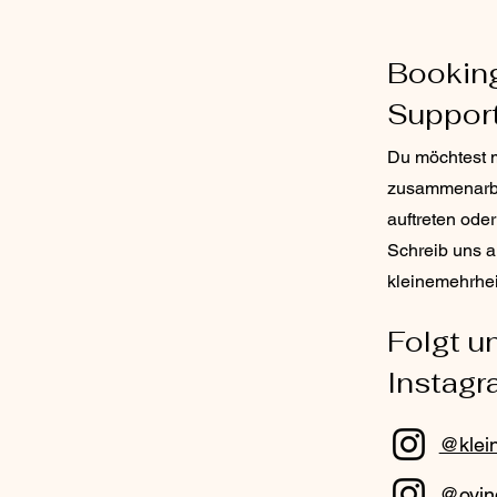
Booking
Suppor
Du möchtest m
zusammenarbe
auftreten ode
Schreib uns a
kleinemehrhei
Folgt u
Instag
@klei
@oyin