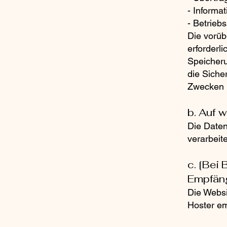
- Informa
- Betrieb
Die vorüb
erforderl
Speicheru
die Siche
Zwecken l
b. Auf 
Die Daten
verarbeite
c. [Bei
Empfän
Die Websi
Hoster em