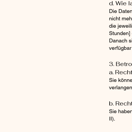
d. Wie 
Die Daten
nicht mehr
die jewei
Stunden] 
Danach si
verfügbar
3. Betr
a. Rech
Sie könn
verlangen,
b. Rech
Sie haben
II).